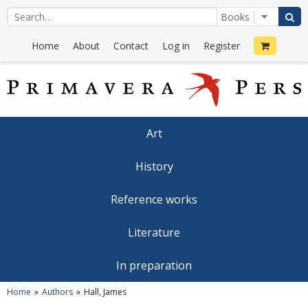
Home
About
Contact
Log in
Register
Art
History
Reference works
Literature
In preparation
Home
Authors
Hall, James