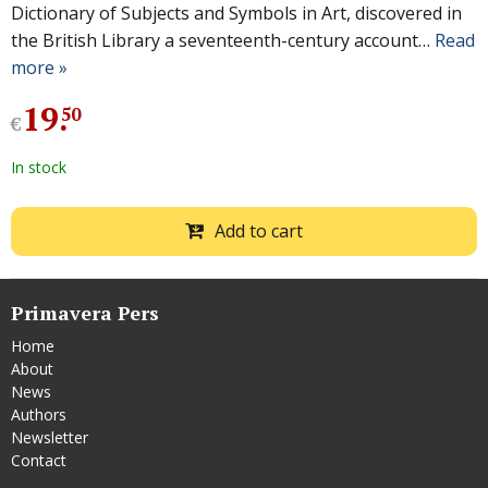
Dictionary of Subjects and Symbols in Art, discovered in
the British Library a seventeenth-century account…
Read
more »
19
.
50
€
In stock
Add to cart
Primavera Pers
Home
About
News
Authors
Newsletter
Contact