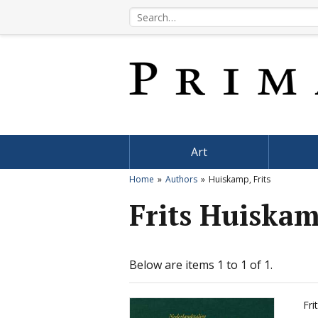
Art
Home
Authors
Huiskamp, Frits
Frits Huiska
Below are items 1 to 1 of 1.
Fri