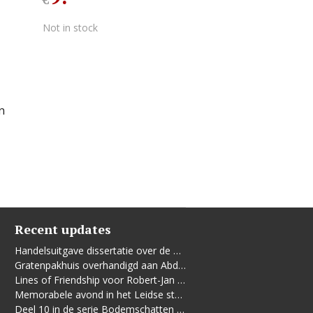
€
Not in stock
n
Recent updates
Handelsuitgave dissertatie over de Leidse vrouwenbeweging
Gratenpakhuis overhandigd aan Abdelhaq Jermoumi
Lines of Friendship voor Robert-Jan te Rijdt
Memorabele avond in het Leidse stadhuis
Deel 10 in de serie Bodemschatten en Bouwgeheimen verschenen