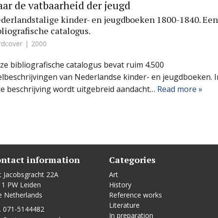
ar de vatbaarheid der jeugd
derlandstalige kinder- en jeugdboeken 1800-1840. Een
bliografische catalogus.
rdcover
2000
ze bibliografische catalogus bevat ruim 4.500
telbeschrijvingen van Nederlandse kinder- en jeugdboeken. I
ke beschrijving wordt uitgebreid aandacht…
Read more »
ntact information
Categories
t Jacobsgracht 22A
Art
11 PW Leiden
History
e Netherlands
Reference works
Literature
. 071-5144482
In preparation