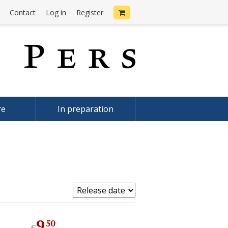
Contact
Log in
Register
re
In preparation
9
.
50