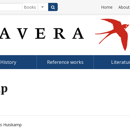
Home
About
History
Reference works
Literatu
mp
ts Huiskamp