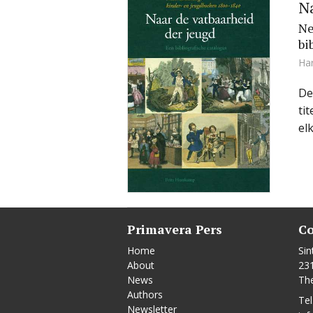
Na
Ne
bi
Ha
De
ti
el
Primavera Pers
Co
Home
Sin
About
23
News
Th
Authors
Tel
Newsletter