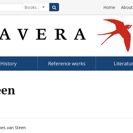
Home
About
History
Reference works
Literatu
een
nes van Steen