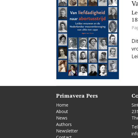
Va
Le
18
Pa
Di
vr
Le
Primavera Pers
Co
Home
Sin
About
23
News
Th
Authors
Tel
Newsletter
inf
Contact