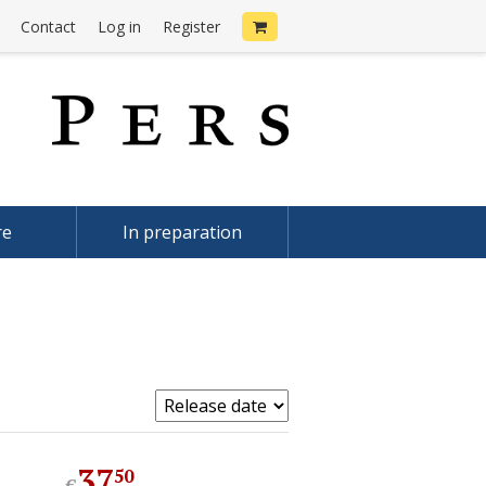
Contact
Log in
Register
re
In preparation
37
.
50