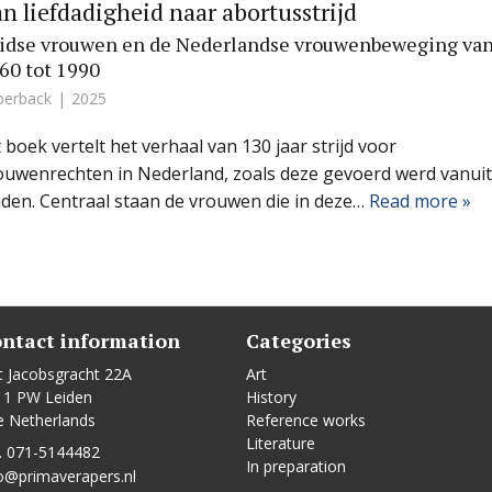
n liefdadigheid naar abortusstrijd
idse vrouwen en de Nederlandse vrouwenbeweging va
60 tot 1990
perback
2025
t boek vertelt het verhaal van 130 jaar strijd voor
ouwenrechten in Nederland, zoals deze gevoerd werd vanuit
iden. Centraal staan de vrouwen die in deze…
Read more »
ntact information
Categories
t Jacobsgracht 22A
Art
11 PW Leiden
History
e Netherlands
Reference works
Literature
. 071-5144482
In preparation
o@primaverapers.nl