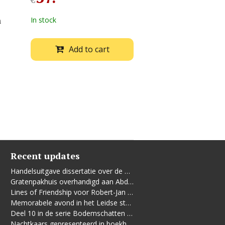
€
n
In stock
Add to cart
Recent updates
Handelsuitgave dissertatie over de Leidse vrouwenbeweging
Gratenpakhuis overhandigd aan Abdelhaq Jermoumi
Lines of Friendship voor Robert-Jan te Rijdt
Memorabele avond in het Leidse stadhuis
Deel 10 in de serie Bodemschatten en Bouwgeheimen verschenen
Nachtkaars gepresenteerd in boekhandel De Kler