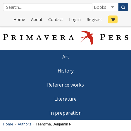
Home
About
Contact
Log in
Register
Art
History
Reference works
Literature
In preparation
Home
Authors
Teensma, Benjamin N.