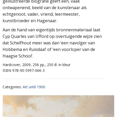
geïllustreerde biografie geeft een, vaak
ontwapenend, beeld van de kunstenaar als
echtgenoot, vader, vriend, leermeester,
kunstbroeder en Hagenaar.
Aan de hand van eigentijds bronnenmateriaal laat
Cyp Quarles van Ufford op overtuigende wijze zien
dat Schelfhout meer was dan ‘een navolger van
Hobbema en Ruisdaal’ of ‘een voorloper van de
Haagse School’.
Hardcover, 2009, 256 pp., 250 ill. in kleur
ISBN 978-90-5997-066-3
Categories
:
Art until 1900