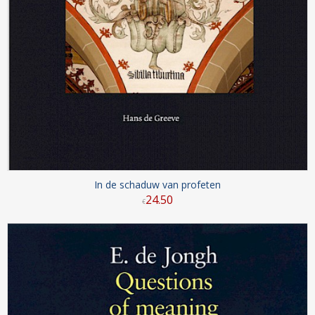
In de schaduw van profeten
24
.
50
€