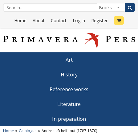
Home
About
Contact
Log in
Register
Art
History
Reference works
Literature
In preparation
Home
Catalogue
Andreas Schelfhout (1787-1870)