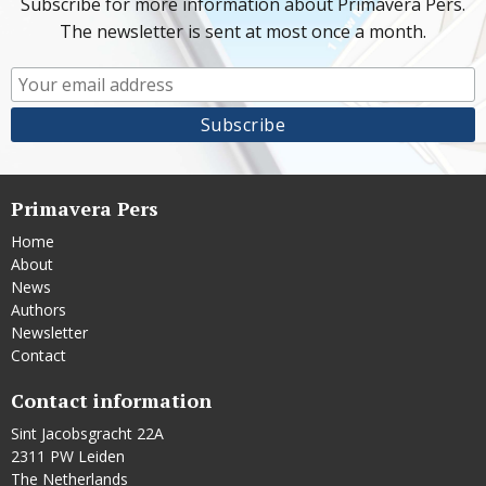
Subscribe for more information about Primavera Pers.
The newsletter is sent at most once a month.
Primavera Pers
Home
About
News
Authors
Newsletter
Contact
Contact information
Sint Jacobsgracht 22A
2311 PW Leiden
The Netherlands