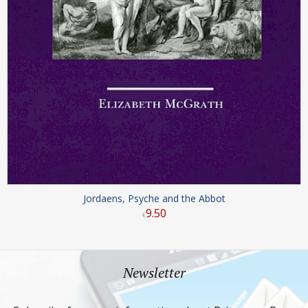
Jordaens, Psyche and the Abbot
9
.
50
€
Newsletter