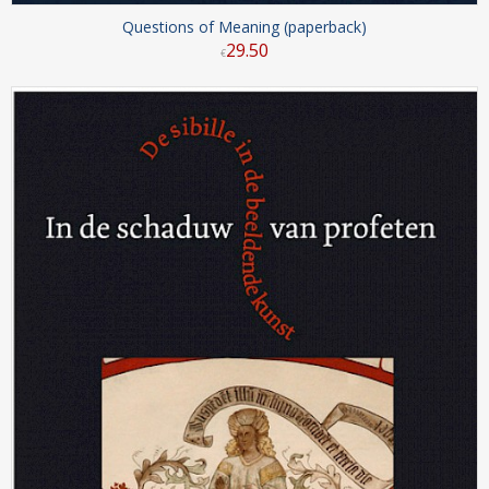
Questions of Meaning (paperback)
29
.
50
€