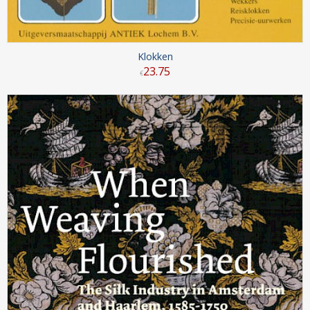
Klokken
23
.
75
€