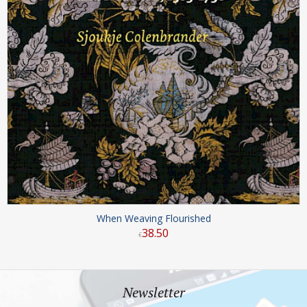
When Weaving Flourished
38
.
50
€
Newsletter