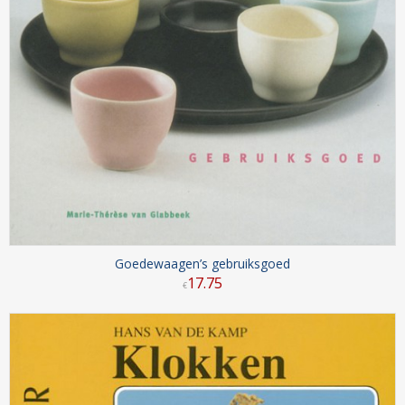
Goedewaagen’s gebruiksgoed
17
.
75
€