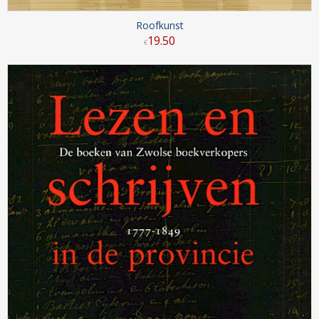
Roofkunst
19
.
50
€