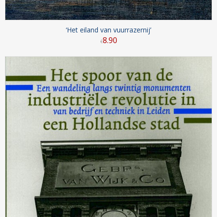
‘Het eiland van vuurrazernij’
8
.
90
€