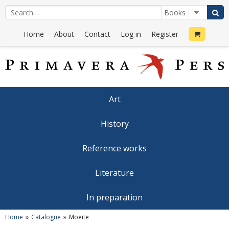
Home
About
Contact
Log in
Register
Art
History
Reference works
Literature
In preparation
Home
Catalogue
Moeite