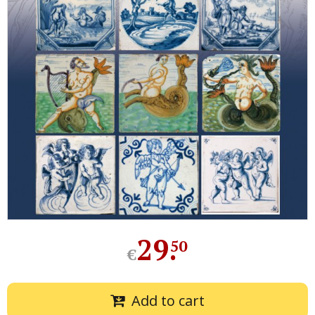
29
.
50
€
Add to cart