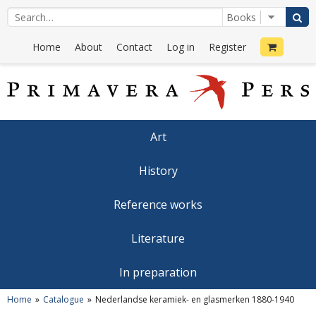
Home
About
Contact
Log in
Register
Art
History
Reference works
Literature
In preparation
Home
Catalogue
Nederlandse keramiek- en glasmerken 1880-1940