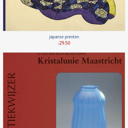
Japanse prenten
29
.
50
€