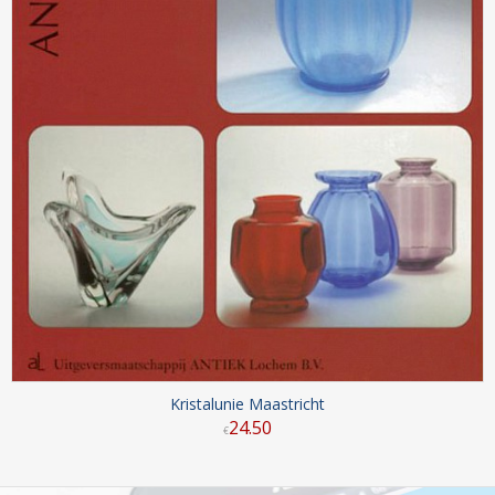
Kristalunie Maastricht
24
.
50
€