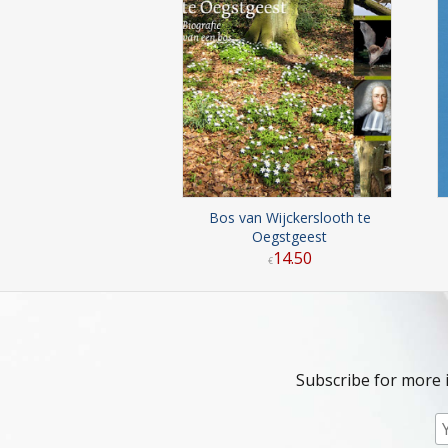
Bos van Wijckerslooth te
Oegstgeest
14
.
50
€
Subscribe for more 