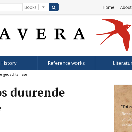
Home
About
History
Reference works
Literatu
de gedachtenisse
os duurende
e