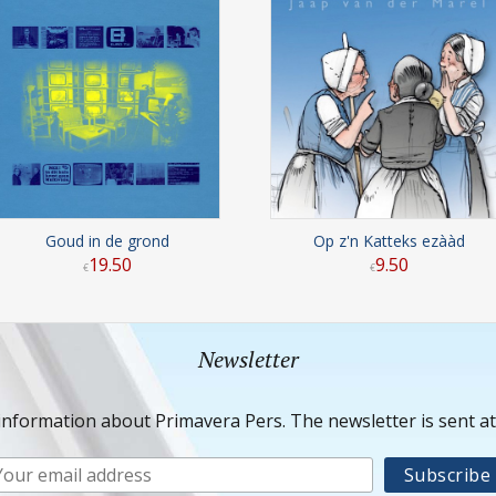
Goud in de grond
Op z'n Katteks ezààd
19
.
50
9
.
50
€
€
Newsletter
information about Primavera Pers. The newsletter is sent a