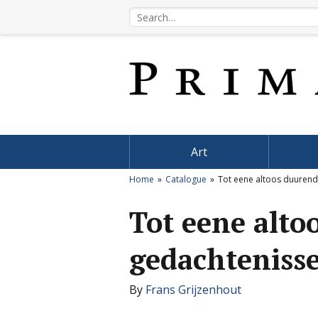
Art
Home
Catalogue
Tot eene altoos duuren
Tot eene alto
gedachteniss
By
Frans Grijzenhout