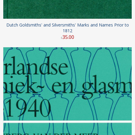
Dutch Goldsmiths' and Silversmiths' Marks and Names Prior to
1812
35
.
00
€