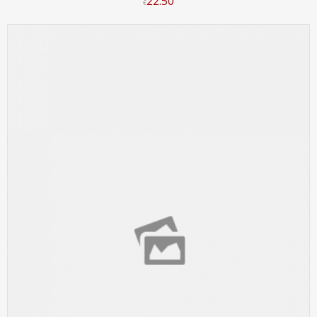
22
.
50
€