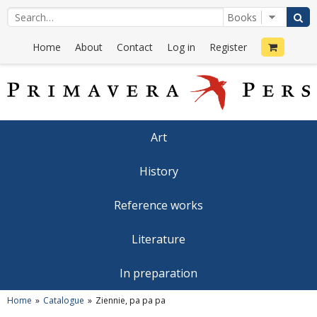
Home
About
Contact
Log in
Register
Art
History
Reference works
Literature
In preparation
Home
Catalogue
Ziennie, pa pa pa