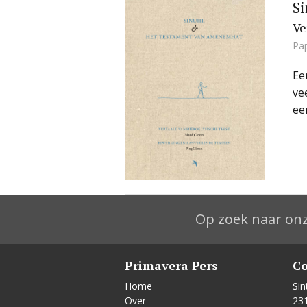
S
Ve
Pa
Ee
ve
ee
Op zoek naar onz
Primavera Pers
Co
Home
Sin
Over
23