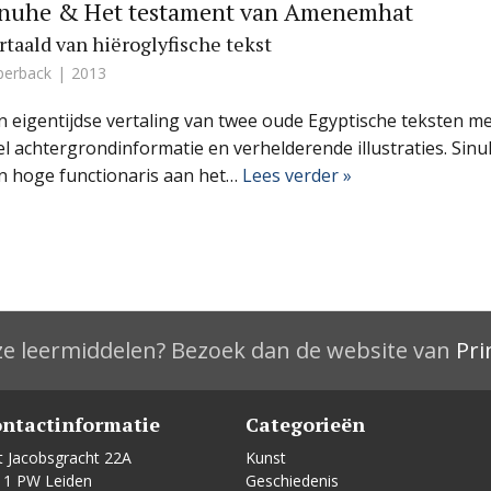
inuhe & Het testament van Amenemhat
rtaald van hiëroglyfische tekst
perback
2013
n eigentijdse vertaling van twee oude Egyptische teksten m
el achtergrondinformatie en verhelderende illustraties. Sinu
n hoge functionaris aan het…
Lees verder »
e leermiddelen? Bezoek dan de website van
Pri
ntactinformatie
Categorieën
t Jacobsgracht 22A
Kunst
11 PW Leiden
Geschiedenis