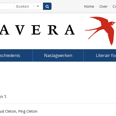
Home
Over
C
schiedenis
Naslagwerken
Literair f
n 1.
ud Cleton
,
Ping Cleton