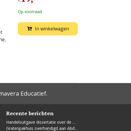
€
Op voorraad
In winkelwagen
et
he,
mavera Educatief
.
Recente berichten
Handelsuitgave dissertatie over de Leidse vrouwenbeweging
Gratenpakhuis overhandigd aan Abdelhaq Jermoumi