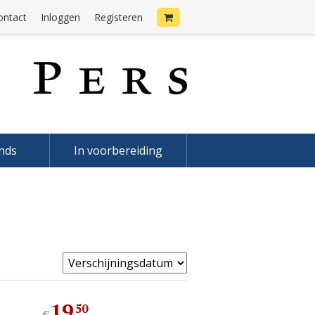
ontact
Inloggen
Registeren
onds
In voorbereiding
19
,
50