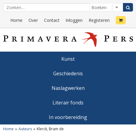
Home
Over
Contact
Inloggen
Registeren
Kunst
Geschiedenis
Naslagwerken
Literair fonds
In voorbereiding
Home
Auteurs
Klerck, Bram de