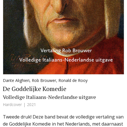
Dante Alighieri
,
Rob Brouwer
,
Ronald de Rooy
De Goddelijke Komedie
Volledige Italiaans-Nederlandse uitgave
Hardcover
2021
Tweede druk! Deze band bevat de volledige vertaling van
de Goddelijke Komedie in het Nederlands, met daarnaast