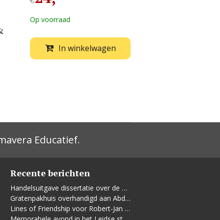
€
Op voorraad
&
In winkelwagen
mavera Educatief
.
Recente berichten
Handelsuitgave dissertatie over de Leidse vrouwenbeweging
Gratenpakhuis overhandigd aan Abdelhaq Jermoumi
Lines of Friendship voor Robert-Jan te Rijdt
Memorabele avond in het Leidse stadhuis