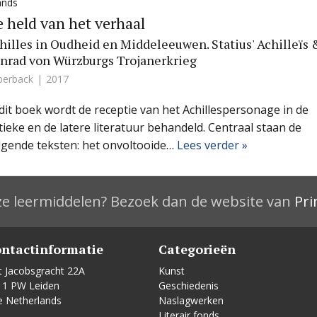
ands
 held van het verhaal
hilles in Oudheid en Middeleeuwen. Statius' Achilleïs 
nrad von Würzburgs Trojanerkrieg
perback
2017
 dit boek wordt de receptie van het Achillespersonage in de
tieke en de latere literatuur behandeld. Centraal staan de
lgende teksten: het onvoltooide…
Lees verder »
e leermiddelen? Bezoek dan de website van
Pri
ntactinformatie
Categorieën
t Jacobsgracht 22A
Kunst
11 PW Leiden
Geschiedenis
e Netherlands
Naslagwerken
Literair fonds