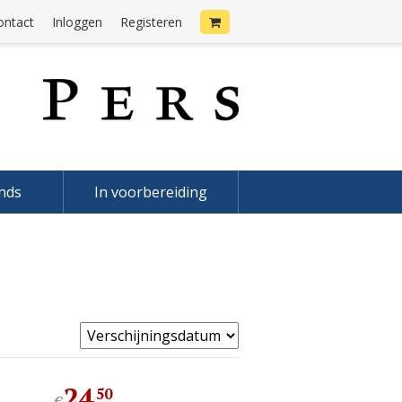
ontact
Inloggen
Registeren
onds
In voorbereiding
24
,
50