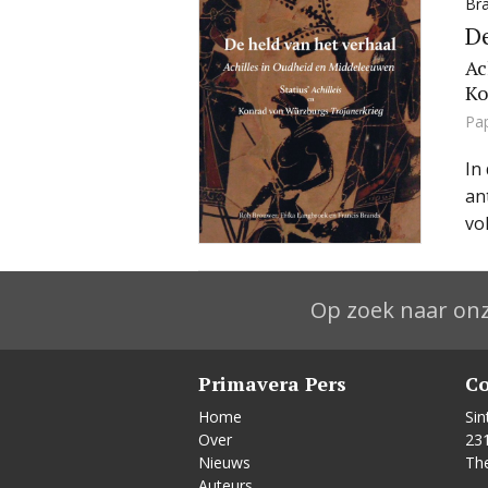
Br
De
Ac
Ko
Pa
In
an
vo
Op zoek naar onz
Primavera Pers
Co
Home
Sin
Over
23
Nieuws
Th
Auteurs