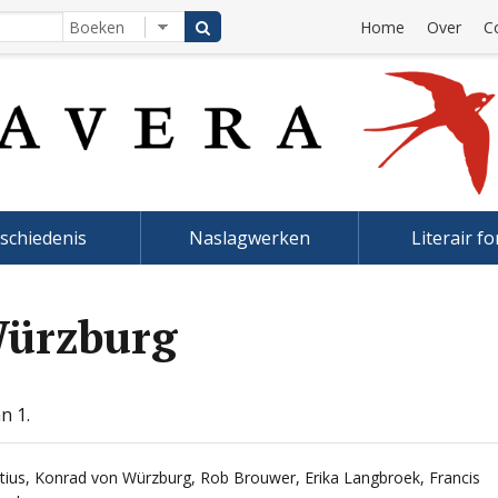
Home
Over
C
schiedenis
Naslagwerken
Literair f
Würzburg
n 1.
tius
,
Konrad von Würzburg
,
Rob Brouwer
,
Erika Langbroek
,
Francis