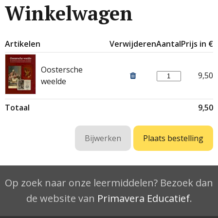
Winkelwagen
Artikelen
Verwijderen
Aantal
Prijs in €
Oostersche
9,50
weelde
Totaal
9,50
Op zoek naar onze leermiddelen? Bezoek dan
de website van
Primavera Educatief
.