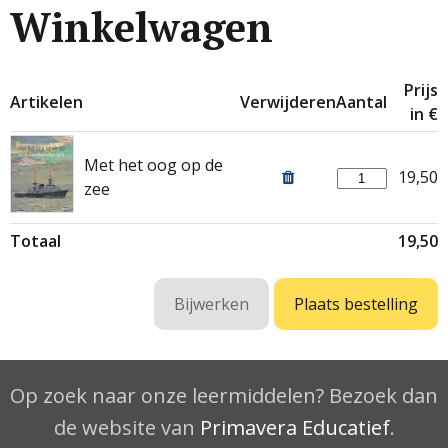
Winkelwagen
Prijs
Artikelen
Verwijderen
Aantal
in €
Met het oog op de
19,50
zee
Totaal
19,50
Op zoek naar onze leermiddelen? Bezoek dan
de website van
Primavera Educatief
.