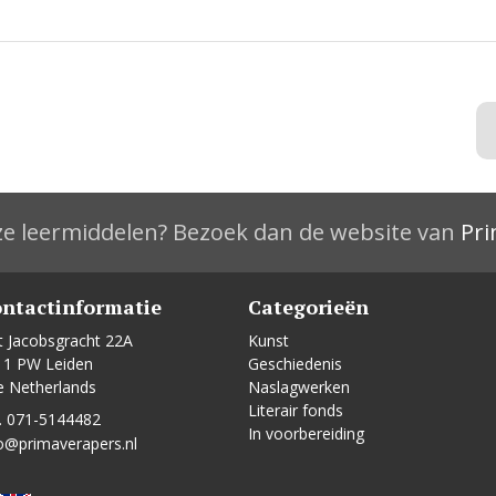
e leermiddelen? Bezoek dan de website van
Pri
ntactinformatie
Categorieën
t Jacobsgracht 22A
Kunst
11 PW Leiden
Geschiedenis
e Netherlands
Naslagwerken
Literair fonds
. 071-5144482
In voorbereiding
o@primaverapers.nl