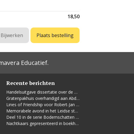
18,50
mavera Educatief
.
Recente berichten
Handelsuitgave dissertatie over de Leidse vrouwenbeweging
Gratenpakhuis overhandigd aan Abdelhaq Jermoumi
Lines of Friendship voor Robert-Jan te Rijdt
Memorabele avond in het Leidse stadhuis
Deel 10 in de serie Bodemschatten en Bouwgeheimen verschenen
Nachtkaars gepresenteerd in boekhandel De Kler