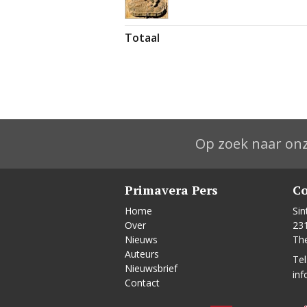
Totaal
Op zoek naar onz
Primavera Pers
Co
Home
Sin
Over
23
Nieuws
Th
Auteurs
Tel
Nieuwsbrief
inf
Contact