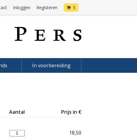
tact
Inloggen
Registeren
1
onds
In voorbereiding
Aantal
Prijs in €
18,50