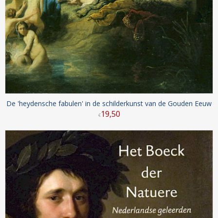
De 'heydensche fabulen' in de schilderkunst van de Gouden Eeuw
19
,
50
€