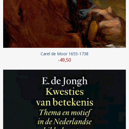
Carel de Moor 1655-1738
49
,
50
€