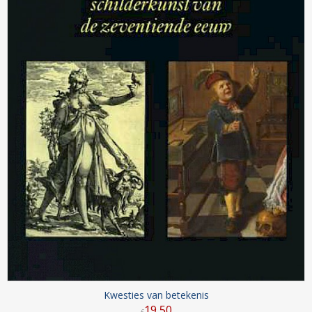
Kwesties van betekenis
19
,
50
€