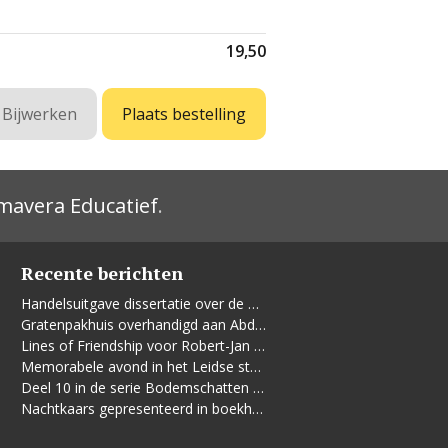
19,50
mavera Educatief
.
Recente berichten
Handelsuitgave dissertatie over de Leidse vrouwenbeweging
Gratenpakhuis overhandigd aan Abdelhaq Jermoumi
Lines of Friendship voor Robert-Jan te Rijdt
Memorabele avond in het Leidse stadhuis
Deel 10 in de serie Bodemschatten en Bouwgeheimen verschenen
Nachtkaars gepresenteerd in boekhandel De Kler