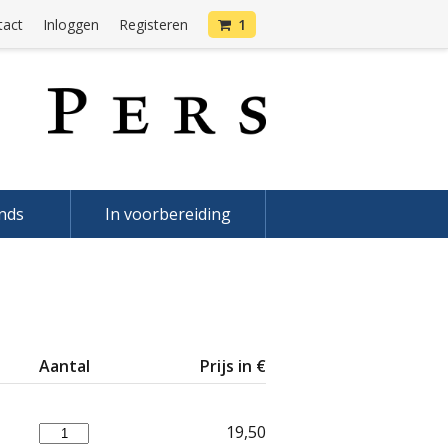
tact
Inloggen
Registeren
1
onds
In voorbereiding
Aantal
Prijs in €
19,50