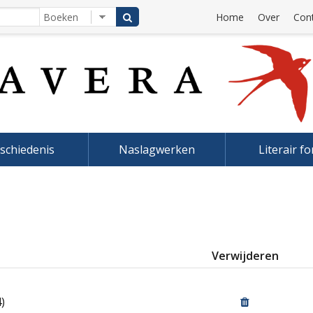
Home
Over
Con
schiedenis
Naslagwerken
Literair f
Verwijderen
)