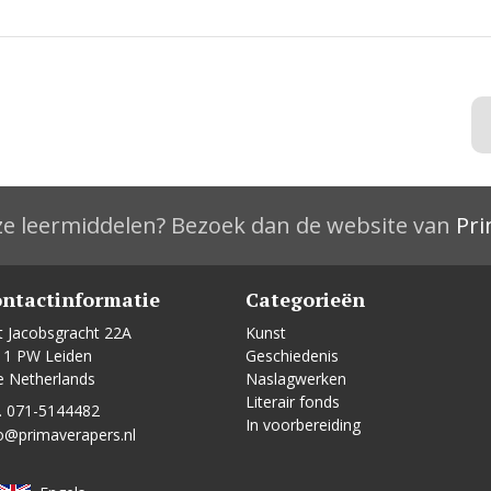
e leermiddelen? Bezoek dan de website van
Pri
ntactinformatie
Categorieën
t Jacobsgracht 22A
Kunst
11 PW Leiden
Geschiedenis
e Netherlands
Naslagwerken
Literair fonds
. 071-5144482
In voorbereiding
o@primaverapers.nl