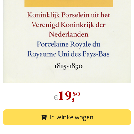
19
,
50
€
In winkelwagen