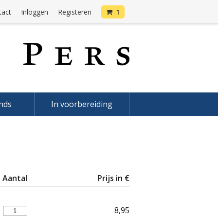
tact
Inloggen
Registeren
1
onds
In voorbereiding
Aantal
Prijs in €
8,95