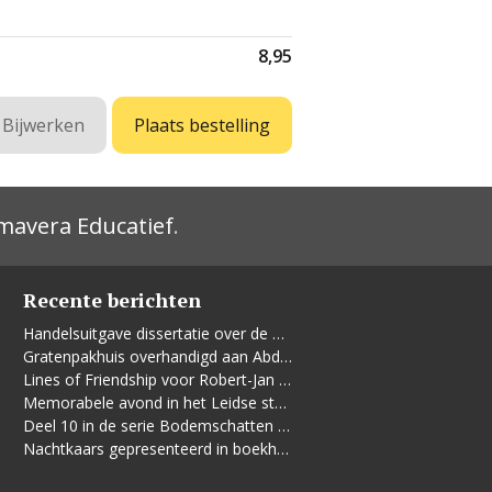
8,95
mavera Educatief
.
Recente berichten
Handelsuitgave dissertatie over de Leidse vrouwenbeweging
Gratenpakhuis overhandigd aan Abdelhaq Jermoumi
Lines of Friendship voor Robert-Jan te Rijdt
Memorabele avond in het Leidse stadhuis
Deel 10 in de serie Bodemschatten en Bouwgeheimen verschenen
Nachtkaars gepresenteerd in boekhandel De Kler