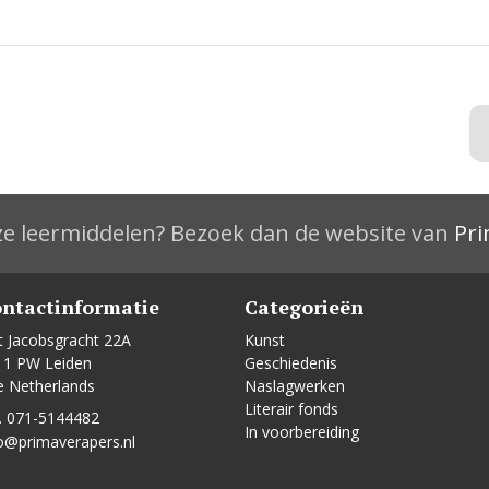
e leermiddelen? Bezoek dan de website van
Pri
ntactinformatie
Categorieën
t Jacobsgracht 22A
Kunst
11 PW Leiden
Geschiedenis
e Netherlands
Naslagwerken
Literair fonds
. 071-5144482
In voorbereiding
o@primaverapers.nl