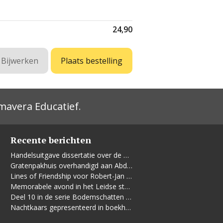
24,90
mavera Educatief
.
Recente berichten
Handelsuitgave dissertatie over de Leidse vrouwenbeweging
Gratenpakhuis overhandigd aan Abdelhaq Jermoumi
Lines of Friendship voor Robert-Jan te Rijdt
Memorabele avond in het Leidse stadhuis
Deel 10 in de serie Bodemschatten en Bouwgeheimen verschenen
Nachtkaars gepresenteerd in boekhandel De Kler