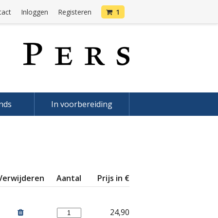
tact
Inloggen
Registeren
1
onds
In voorbereiding
Verwijderen
Aantal
Prijs in €
24,90