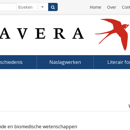
Home
Over
Con
schiedenis
Naslagwerken
Literair f
de en biomedische wetenschappen