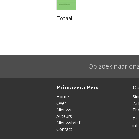
Totaal
Op zoek naar onz
Primavera Pers
Co
Home
Sin
Over
23
Nieuws
Th
Auteurs
Tel
Nieuwsbrief
inf
Contact