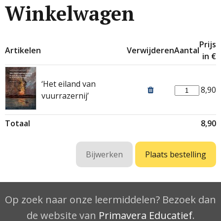
Winkelwagen
Prijs
Artikelen
Verwijderen
Aantal
in €
‘Het eiland van
8,90
vuurrazernij’
Totaal
8,90
Op zoek naar onze leermiddelen? Bezoek dan
de website van
Primavera Educatief
.