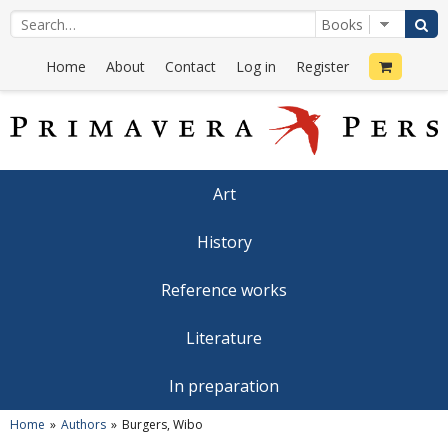
Home
About
Contact
Log in
Register
Art
History
Reference works
Literature
In preparation
Home
Authors
Burgers, Wibo