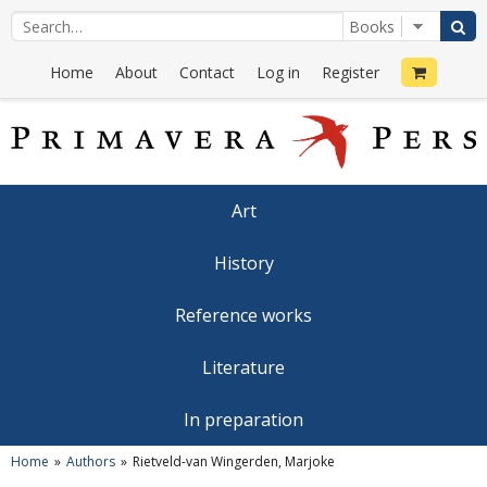
Home
About
Contact
Log in
Register
Art
History
Reference works
Literature
In preparation
Home
Authors
Rietveld-van Wingerden, Marjoke