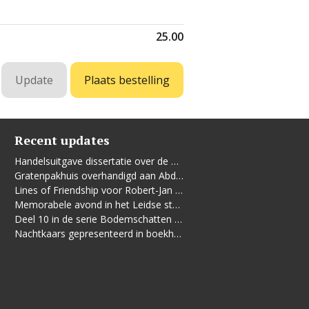
25.00
Recent updates
Handelsuitgave dissertatie over de Leidse vrouwenbeweging
Gratenpakhuis overhandigd aan Abdelhaq Jermoumi
Lines of Friendship voor Robert-Jan te Rijdt
Memorabele avond in het Leidse stadhuis
Deel 10 in de serie Bodemschatten en Bouwgeheimen verschenen
Nachtkaars gepresenteerd in boekhandel De Kler