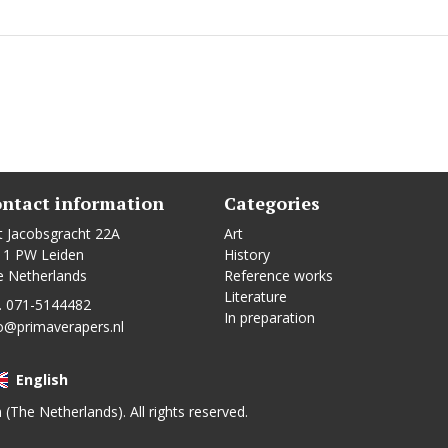
ntact information
Categories
t Jacobsgracht 22A
Art
11 PW Leiden
History
e Netherlands
Reference works
Literature
. 071-5144482
In preparation
o@primaverapers.nl
English
n (The Netherlands). All rights reserved.