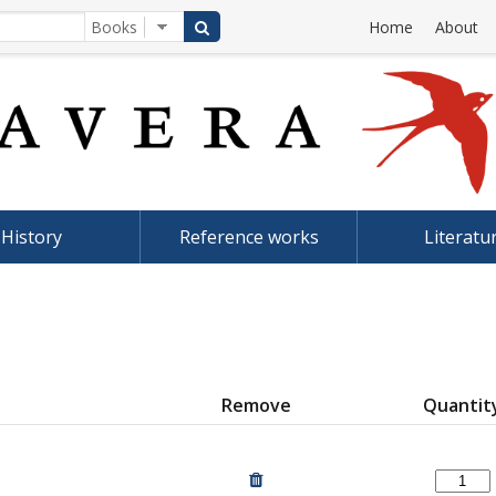
Home
About
History
Reference works
Literatu
Remove
Quantit