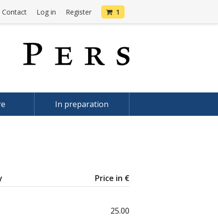
Contact
Log in
Register
1
re
In preparation
y
Price in €
25.00