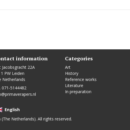
ntact information
Categories
t Jacobsgracht 22A
Art
11 PW Leiden
History
e Netherlands
Reference works
Literature
. 071-5144482
In preparation
o@primaverapers.nl
English
n (The Netherlands). All rights reserved.