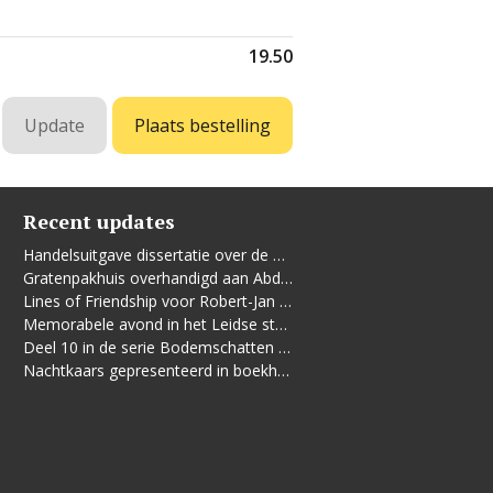
19.50
Recent updates
Handelsuitgave dissertatie over de Leidse vrouwenbeweging
Gratenpakhuis overhandigd aan Abdelhaq Jermoumi
Lines of Friendship voor Robert-Jan te Rijdt
Memorabele avond in het Leidse stadhuis
Deel 10 in de serie Bodemschatten en Bouwgeheimen verschenen
Nachtkaars gepresenteerd in boekhandel De Kler