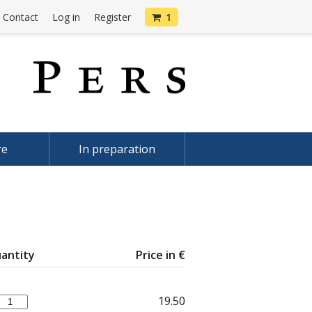
Contact
Log in
Register
1
re
In preparation
antity
Price in €
19.50