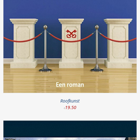
Roofkunst
19
.
50
€