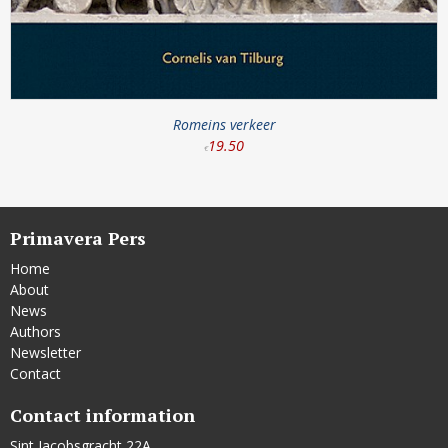
Romeins verkeer
19
.
50
€
Primavera Pers
Home
About
News
Authors
Newsletter
Contact
Contact information
Sint Jacobsgracht 22A