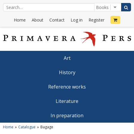
Home
About
Contact
Log in
Register
Art
History
Reference works
Literature
In preparation
Home
Catalogue
Bagage