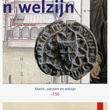
Macht, aanzien en welzijn
7
.
50
€