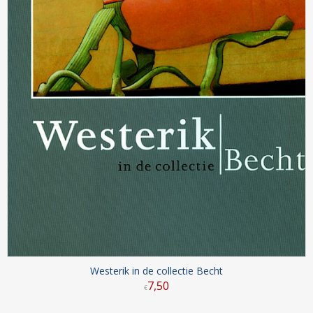
Westerik in de collectie Becht
7
,
50
€