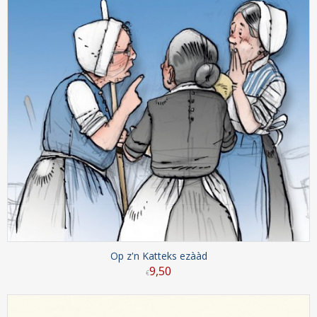
Op z'n Katteks ezààd
9
,
50
€