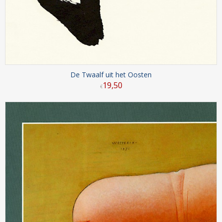
De Twaalf uit het Oosten
19
,
50
€