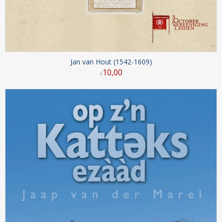
Jan van Hout (1542-1609)
10
,
00
€