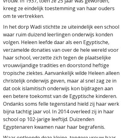
vrouw. In 1937, toen ze 25 jaar was geworden,
kreeg ze eindelijk toestemming van haar ouders
om te vertrekken.
In het dorp Wadi stichtte ze uiteindelijk een school
waar ruim duizend leerlingen onderwijs konden
volgen. Heleen leefde daar als een Egyptische,
verzamelde donaties van over de hele wereld voor
haar school, verzette zich tegen de plaatselijke
vrouwvijandige tradities en doorstond heftige
tropische ziektes. Aanvankelijk wilde Heleen alleen
christelijk onderwijs geven, maar al snel zag ze in
dat ook islamitisch onderwijs kon bijdragen aan
een betere toekomst van de Egyptische kinderen.
Ondanks soms felle tegenstand hield zij haar werk
bijna tachtig jaar vol. In 2014 overleed zij in haar
school op 102-jarige leeftijd. Duizenden
Egyptenaren kwamen naar haar begrafenis.
Waar ontleende deze kleine, tengere vrouw haar