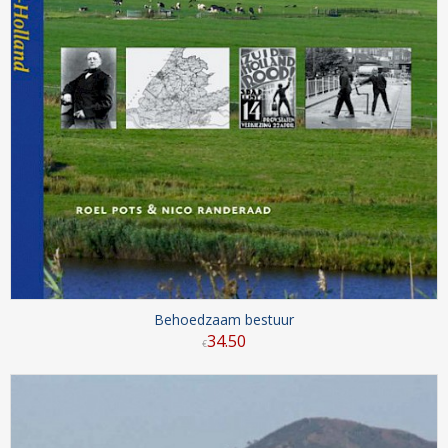
Behoedzaam bestuur
34
.
50
€