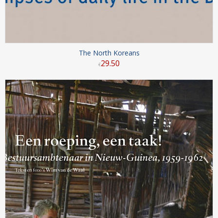
The North Koreans
29
.
50
€