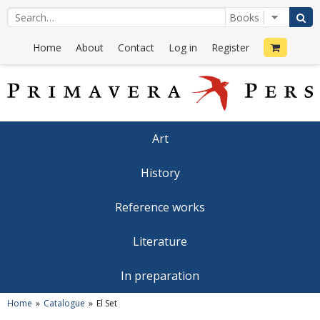
Home
About
Contact
Log in
Register
Art
History
Reference works
Literature
In preparation
Home
Catalogue
El Set