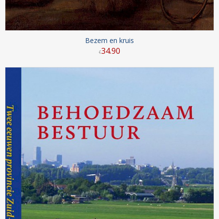
Bezem en kruis
34
.
90
€