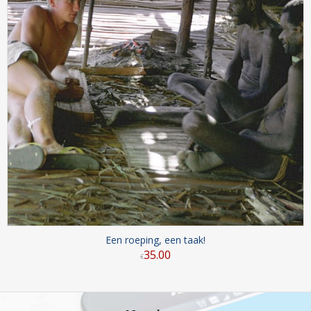
Een roeping, een taak!
35
.
00
€