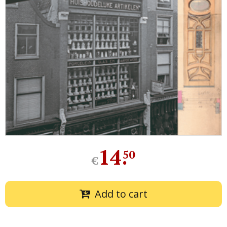
14
.
50
€
Add to cart