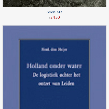
Goeie Mie
24
.
50
€