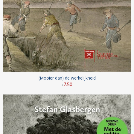
(Mooier dan) de werkelijkheid
7
.
50
€