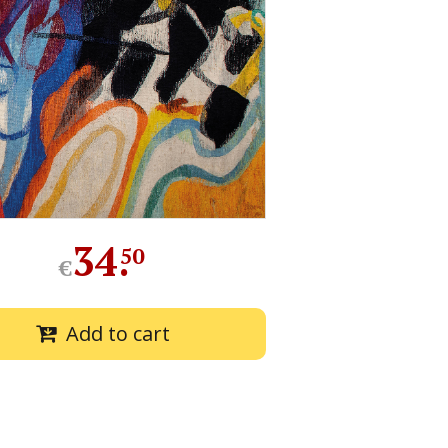
34
.
50
€
Add to cart