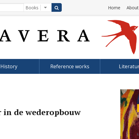
Home
About
History
Reference works
Literatu
r in de wederopbouw