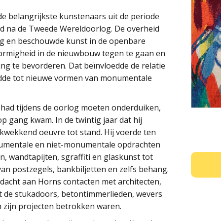
e belangrijkste kunstenaars uit de periode
 na de Tweede Wereldoorlog. De overheid
ing en beschouwde kunst in de openbare
vormigheid in de nieuwbouw tegen te gaan en
king te bevorderen. Dat beïnvloedde de relatie
eidde tot nieuwe vormen van monumentale
had tijdens de oorlog moeten onderduiken,
 op gang kwam. In de twintig jaar dat hij
kwekkend oeuvre tot stand. Hij voerde ten
numentale en niet-monumentale opdrachten
, wandtapijten, sgraffiti en glaskunst tot
an postzegels, bankbiljetten en zelfs behang.
dacht aan Horns contacten met architecten,
et de stukadoors, betontimmerlieden, wevers
n zijn projecten betrokken waren.