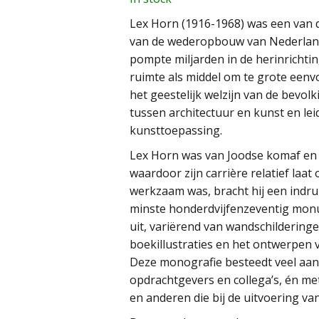
Lex Horn (1916-1968) was een van d
van de wederopbouw van Nederland
pompte miljarden in de herinricht
ruimte als middel om te grote een
het geestelijk welzijn van de bevol
tussen architectuur en kunst en l
kunsttoepassing.
Lex Horn was van Joodse komaf en 
waardoor zijn carrière relatief laat
werkzaam was, bracht hij een indru
minste honderdvijfenzeventig mo
uit, variërend van wandschilderingen
boekillustraties en het ontwerpen v
Deze monografie besteedt veel aan
opdrachtgevers en collega’s, én m
en anderen die bij de uitvoering va