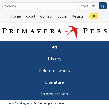
Home
About
Contact
Log in
Register
Art
History
Reference works
Literature
In preparation
Home
Catalogue
De menselijke tragedie