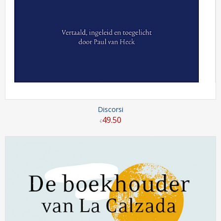
Discorsi
49
.
50
€