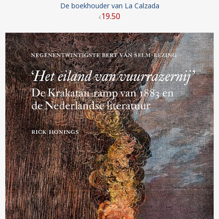
De boekhouder van La Calzada
19
.
50
€