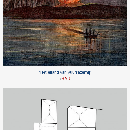
‘Het eiland van vuurrazernij’
8
.
90
€