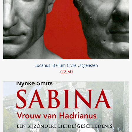
Lucanus' Bellum Civile Uitgelezen
22
,
50
€