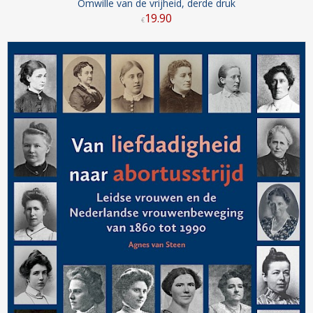
Omwille van de vrijheid, derde druk
19
.
90
€