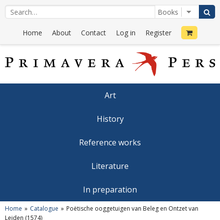
Home
About
Contact
Log in
Register
Art
History
Reference works
Literature
In preparation
Home
Catalogue
Poëtische ooggetuigen van Beleg en Ontzet van
Leiden (1574)