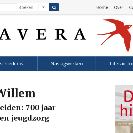
Home
Over
C
schiedenis
Naslagwerken
Literair f
 Willem
eiden: 700 jaar
en jeugdzorg