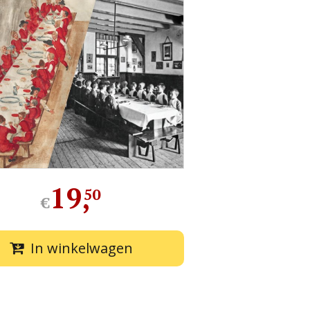
19
,
50
€
In winkelwagen