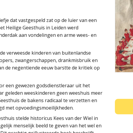
riefje dat vastgespeld zat op de luier van een
het Heilige Geesthuis in Leiden werd
onderdak aan vondelingen en arme wees- en
an de verweesde kinderen van buitenlandse
eglopers, zwangerschappen, drankmisbruik en
van de negentiende eeuw barstte de kritiek op
or een gewezen godsdienstleraar uit het
 jaar geleden weeskinderen geen weeshuis meer
Geesthuis de bakens radicaal te verzetten en
ugd met opvoedingsmoeilijkheden.
esthuis stelde historicus Kees van der Wiel in
egelijk menselijk beeld te geven van het wel en