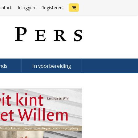
ontact
Inloggen
Registeren
onds
In voorbereiding