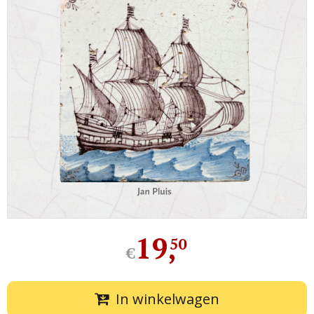
19
,
50
€
In winkelwagen