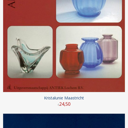
Kristalunie Maastricht
24
,
50
€