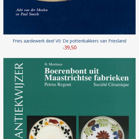
Fries aardewerk deel VII: De pottenbakkers van Friesland
39
,
50
€