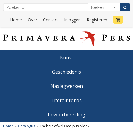
Home
Over
Contact
Inloggen
Registeren
Kunst
Geschiedenis
Naslagwerken
Literair fonds
In voorbereiding
Home
Catalogus
Thebaïs ofwel Oedipus' vloek