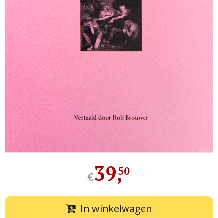
39
,
50
€
In winkelwagen