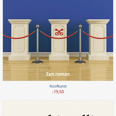
Roofkunst
19
,
50
€