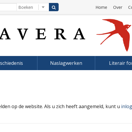
Home
Over
C
schiedenis
Naslagwerken
Literair f
elden op de website. Als u zich heeft aangemeld, kunt u
inlo