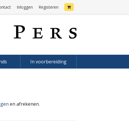
ontact
Inloggen
Registeren
onds
In voorbereiding
ggen
en afrekenen.