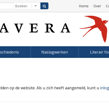
Home
Over
C
schiedenis
Naslagwerken
Literair f
elden op de website. Als u zich heeft aangemeld, kunt u
inlo