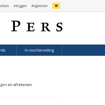
ontact
Inloggen
Registeren
onds
In voorbereiding
ggen
en afrekenen.