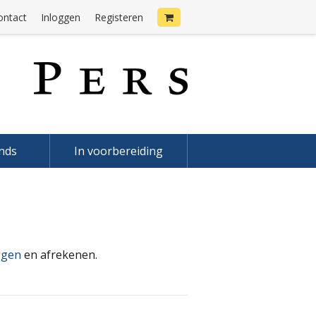
ontact
Inloggen
Registeren
onds
In voorbereiding
ggen
en afrekenen.