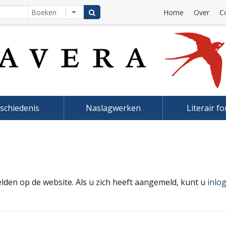
Home
Over
C
schiedenis
Naslagwerken
Literair f
elden op de website. Als u zich heeft aangemeld, kunt u
inlo