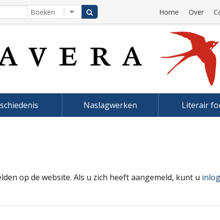
Home
Over
C
schiedenis
Naslagwerken
Literair f
elden op de website. Als u zich heeft aangemeld, kunt u
inlo