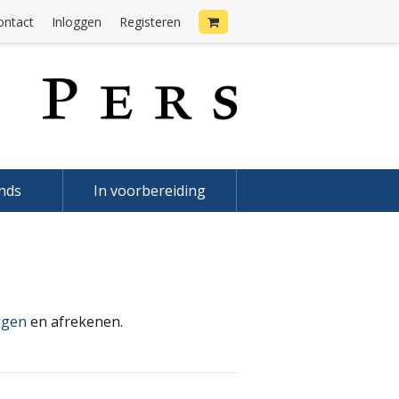
ontact
Inloggen
Registeren
onds
In voorbereiding
ggen
en afrekenen.