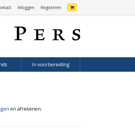
ontact
Inloggen
Registeren
onds
In voorbereiding
ggen
en afrekenen.