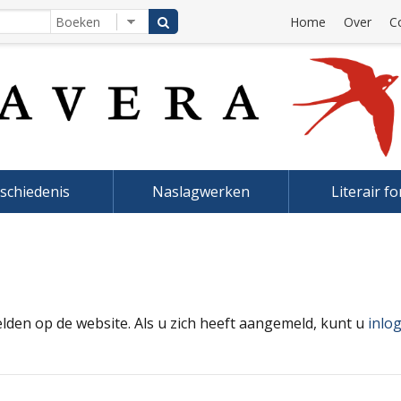
Home
Over
C
schiedenis
Naslagwerken
Literair f
elden op de website. Als u zich heeft aangemeld, kunt u
inlo