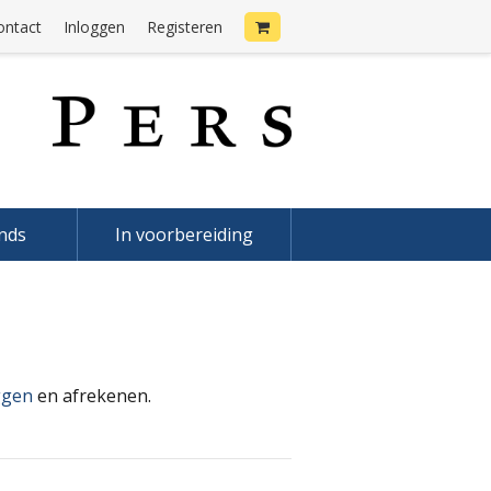
ontact
Inloggen
Registeren
onds
In voorbereiding
ggen
en afrekenen.