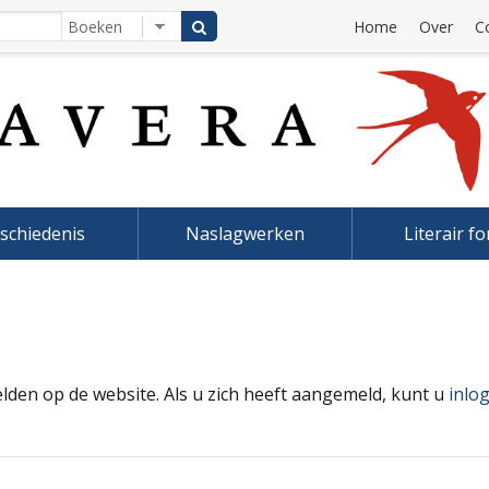
Home
Over
C
schiedenis
Naslagwerken
Literair f
elden op de website. Als u zich heeft aangemeld, kunt u
inlo