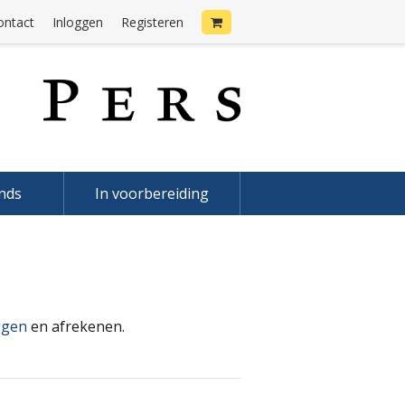
ontact
Inloggen
Registeren
onds
In voorbereiding
ggen
en afrekenen.