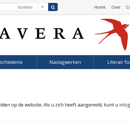
Home
Over
C
schiedenis
Naslagwerken
Literair f
elden op de website. Als u zich heeft aangemeld, kunt u
inlo