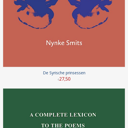
De Syrische prinsessen
27
,
50
€