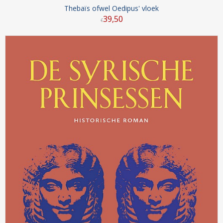
Thebaïs ofwel Oedipus' vloek
39
,
50
€