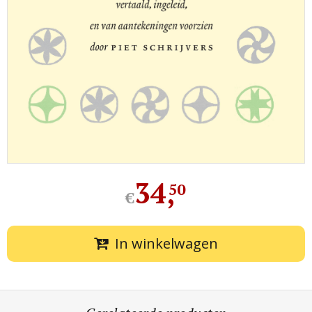
34
,
50
€
In winkelwagen