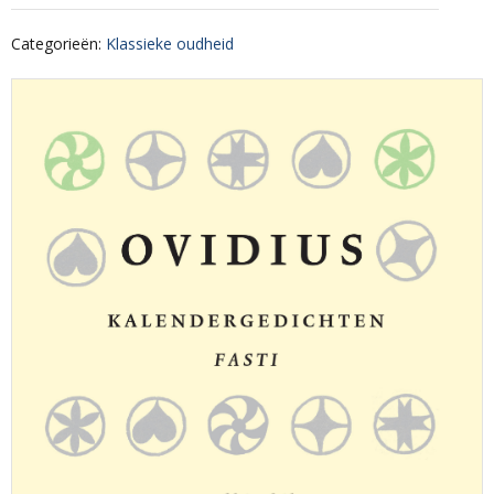
Categorieën
:
Klassieke oudheid