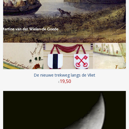
De nieuwe trekweg langs de Vliet
19
,
50
€