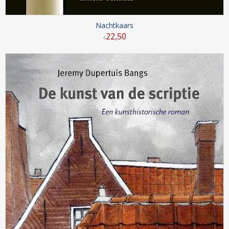
Nachtkaars
22
,
50
€