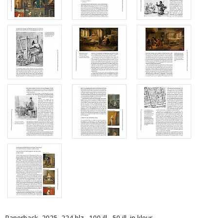
Paperback, 2025, 224 blz., 100 ill., 50 ill. in kleur